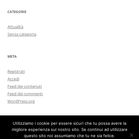
CATEGORIE
Attualità
Senza categoria
META
Registrati
Accedi
Feed dei contenuti
Feed dei commenti
WordPress.org
Utilizziamo i cookie per essere sicuri che tu possa avere la
migliore esperienza sul nostro sito. Se continui ad utilizzare
questo sito noi assumiamo che tu ne sia felice.
Proudly powered by WordPress