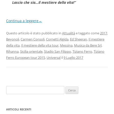
Lascio che sia…Il mestiere della vita!”
Continua a leggere
→
Questo articolo è stato pubblicato in
Attualità
e taggato come
2017
,
Beyoncé
,
Carmen Consoli
,
Cornetti Algida
,
Ed Sheeran
,
Il mestiere
della vita
,
Il mestiere della vita tour
,
Messina
,
Musica da Bere Srl
,
Rihanna
,
Sicilia orientale
,
Stadio San Filippo
,
Tiziano Ferro
,
Tiziano
Ferro European tour 2015
,
Universal
il
9 Luglio 2017
Ricerca
per:
ARTICOLI RECENTI