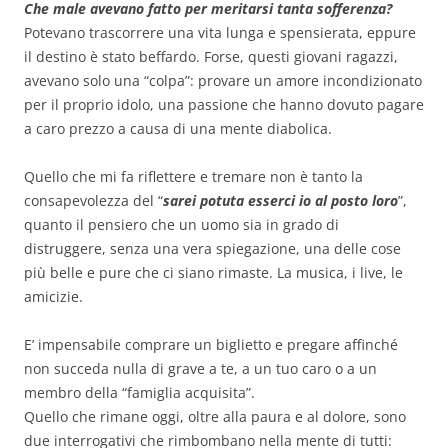
Che male avevano fatto per meritarsi tanta sofferenza?
Potevano trascorrere una vita lunga e spensierata, eppure
il destino è stato beffardo. Forse, questi giovani ragazzi,
avevano solo una “colpa”: provare un amore incondizionato
per il proprio idolo, una passione che hanno dovuto pagare
a caro prezzo a causa di una mente diabolica.
Quello che mi fa riflettere e tremare non è tanto la
consapevolezza del “
sarei potuta esserci io al posto loro
”,
quanto il pensiero che un uomo sia in grado di
distruggere, senza una vera spiegazione, una delle cose
più belle e pure che ci siano rimaste. La musica, i live, le
amicizie.
E’ impensabile comprare un biglietto e pregare affinché
non succeda nulla di grave a te, a un tuo caro o a un
membro della “famiglia acquisita”.
Quello che rimane oggi, oltre alla paura e al dolore, sono
due interrogativi che rimbombano nella mente di tutti: