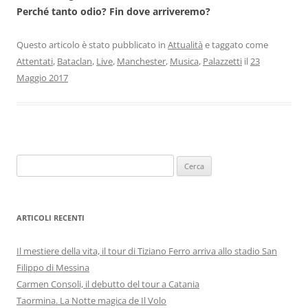
Perché tanto odio? Fin dove arriveremo?
Questo articolo è stato pubblicato in
Attualità
e taggato come
Attentati
,
Bataclan
,
Live
,
Manchester
,
Musica
,
Palazzetti
il
23
Maggio 2017
Ricerca
per:
ARTICOLI RECENTI
Il mestiere della vita, il tour di Tiziano Ferro arriva allo stadio San
Filippo di Messina
Carmen Consoli, il debutto del tour a Catania
Taormina. La Notte magica de Il Volo