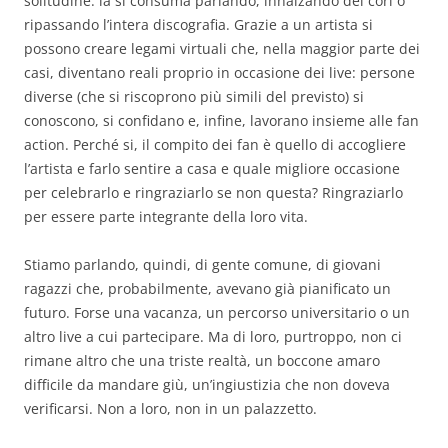
solitudine: la si consuma parlando, innalzando dei cori o
ripassando l’intera discografia. Grazie a un artista si
possono creare legami virtuali che, nella maggior parte dei
casi, diventano reali proprio in occasione dei live: persone
diverse (che si riscoprono più simili del previsto) si
conoscono, si confidano e, infine, lavorano insieme alle fan
action. Perché si, il compito dei fan è quello di accogliere
l’artista e farlo sentire a casa e quale migliore occasione
per celebrarlo e ringraziarlo se non questa? Ringraziarlo
per essere parte integrante della loro vita.
Stiamo parlando, quindi, di gente comune, di giovani
ragazzi che, probabilmente, avevano già pianificato un
futuro. Forse una vacanza, un percorso universitario o un
altro live a cui partecipare. Ma di loro, purtroppo, non ci
rimane altro che una triste realtà, un boccone amaro
difficile da mandare giù, un’ingiustizia che non doveva
verificarsi. Non a loro, non in un palazzetto.