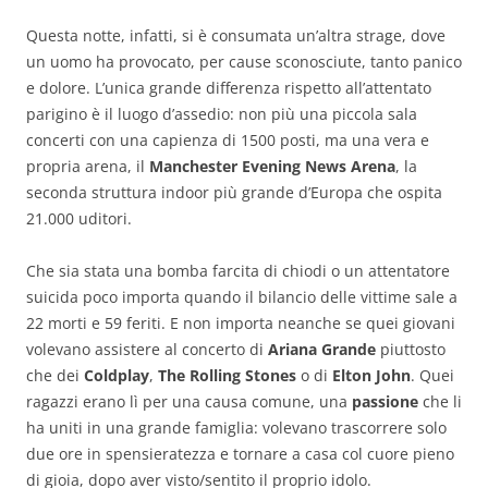
Questa notte, infatti, si è consumata un’altra strage, dove
un uomo ha provocato, per cause sconosciute, tanto panico
e dolore. L’unica grande differenza rispetto all’attentato
parigino è il luogo d’assedio: non più una piccola sala
concerti con una capienza di 1500 posti, ma una vera e
propria arena, il
Manchester Evening News Arena
, la
seconda struttura indoor più grande d’Europa che ospita
21.000 uditori.
Che sia stata una bomba farcita di chiodi o un attentatore
suicida poco importa quando il bilancio delle vittime sale a
22 morti e 59 feriti. E non importa neanche se quei giovani
volevano assistere al concerto di
Ariana Grande
piuttosto
che dei
Coldplay
,
The Rolling Stones
o di
Elton John
. Quei
ragazzi erano lì per una causa comune, una
passione
che li
ha uniti in una grande famiglia: volevano trascorrere solo
due ore in spensieratezza e tornare a casa col cuore pieno
di gioia, dopo aver visto/sentito il proprio idolo.